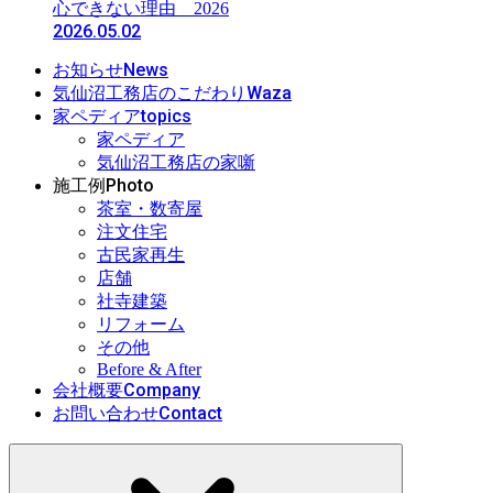
心できない理由 2026
2026.05.02
News
お知らせ
Waza
気仙沼工務店のこだわり
topics
家ペディア
家ペディア
気仙沼工務店の家噺
Photo
施工例
茶室・数寄屋
注文住宅
古民家再生
店舗
社寺建築
リフォーム
その他
Before & After
Company
会社概要
Contact
お問い合わせ