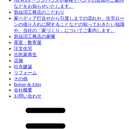
オープンハウスや各種イベントの告知やご案内
NEWS
などをお知らせいたします。
気仙沼工務店のこだわり
打合せから引渡しまでの流れや、住宅ロー
家ペディア
ンの借り入れに関することなどの知っておきたい知識
や、当社の「家づくり」についてご案内します。
気仙沼工務店の家噺
茶室・数寄屋
注文住宅
古民家再生
店舗
社寺建築
リフォーム
その他
Before & After
会社概要
お問い合わせ