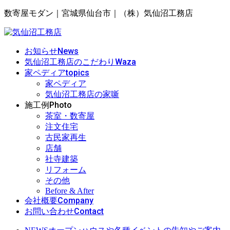
数寄屋モダン｜宮城県仙台市｜（株）気仙沼工務店
News
お知らせ
Waza
気仙沼工務店のこだわり
topics
家ペディア
家ペディア
気仙沼工務店の家噺
Photo
施工例
茶室・数寄屋
注文住宅
古民家再生
店舗
社寺建築
リフォーム
その他
Before & After
Company
会社概要
Contact
お問い合わせ