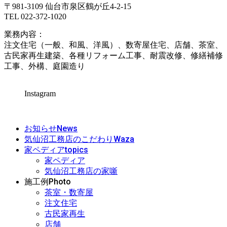
〒981-3109 仙台市泉区鶴が丘4-2-15
TEL 022-372-1020
業務内容：
注文住宅（一般、和風、洋風）、数寄屋住宅、店舗、茶室、
古民家再生建築、各種リフォーム工事、耐震改修、修繕補修
工事、外構、庭園造り
Instagram
News
お知らせ
Waza
気仙沼工務店のこだわり
topics
家ペディア
家ペディア
気仙沼工務店の家噺
Photo
施工例
茶室・数寄屋
注文住宅
古民家再生
店舗