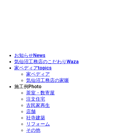
News
お知らせ
Waza
気仙沼工務店のこだわり
topics
家ペディア
家ペディア
気仙沼工務店の家噺
Photo
施工例
茶室・数寄屋
注文住宅
古民家再生
店舗
社寺建築
リフォーム
その他