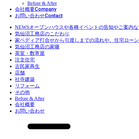
Before & After
Company
会社概要
Contact
お問い合わせ
オープンハウスや各種イベントの告知やご案内な
NEWS
気仙沼工務店のこだわり
打合せから引渡しまでの流れや、住宅ローン
家ペディア
気仙沼工務店の家噺
茶室・数寄屋
注文住宅
古民家再生
店舗
社寺建築
リフォーム
その他
Before & After
会社概要
お問い合わせ