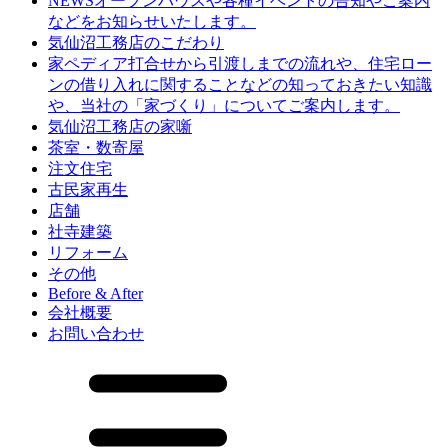
オープンハウスや各種イベントの告知やご案内
NEWS
などをお知らせいたします。
気仙沼工務店のこだわり
打合せから引渡しまでの流れや、住宅ロー
家ペディア
ンの借り入れに関することなどの知っておきたい知識
や、当社の「家づくり」についてご案内します。
気仙沼工務店の家噺
茶室・数寄屋
注文住宅
古民家再生
店舗
社寺建築
リフォーム
その他
Before & After
会社概要
お問い合わせ