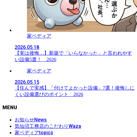
家ペディア
2026.05.18
【実は後悔…】新築で「いらなかった」と言われやす
い設備5選！ 2026
家ペディア
2026.05.15
【住んで実感】「付けてよかった設備」7選！後悔しに
くい設備選びのポイント 2026
MENU
News
お知らせ
Waza
気仙沼工務店のこだわり
topics
家ペディア