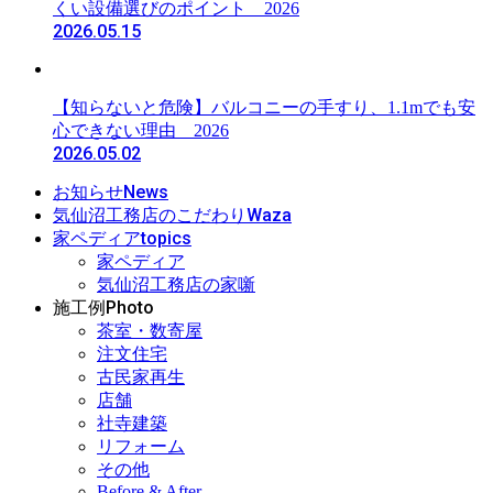
くい設備選びのポイント 2026
2026.05.15
【知らないと危険】バルコニーの手すり、1.1mでも安
心できない理由 2026
2026.05.02
News
お知らせ
Waza
気仙沼工務店のこだわり
topics
家ペディア
家ペディア
気仙沼工務店の家噺
Photo
施工例
茶室・数寄屋
注文住宅
古民家再生
店舗
社寺建築
リフォーム
その他
Before & After