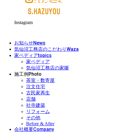
Instagram
News
お知らせ
Waza
気仙沼工務店のこだわり
topics
家ペディア
家ペディア
気仙沼工務店の家噺
Photo
施工例
茶室・数寄屋
注文住宅
古民家再生
店舗
社寺建築
リフォーム
その他
Before & After
Company
会社概要