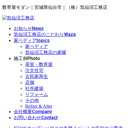
数寄屋モダン｜宮城県仙台市｜（株）気仙沼工務店
News
お知らせ
Waza
気仙沼工務店のこだわり
topics
家ペディア
家ペディア
気仙沼工務店の家噺
Photo
施工例
茶室・数寄屋
注文住宅
古民家再生
店舗
社寺建築
リフォーム
その他
Before & After
Company
会社概要
Contact
お問い合わせ