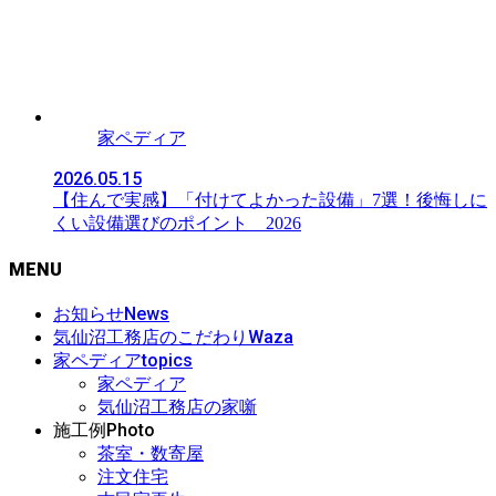
家ペディア
2026.05.15
【住んで実感】「付けてよかった設備」7選！後悔しに
くい設備選びのポイント 2026
MENU
News
お知らせ
Waza
気仙沼工務店のこだわり
topics
家ペディア
家ペディア
気仙沼工務店の家噺
Photo
施工例
茶室・数寄屋
注文住宅