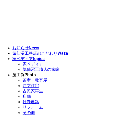
News
お知らせ
Waza
気仙沼工務店のこだわり
topics
家ペディア
家ペディア
気仙沼工務店の家噺
Photo
施工例
茶室・数寄屋
注文住宅
古民家再生
店舗
社寺建築
リフォーム
その他