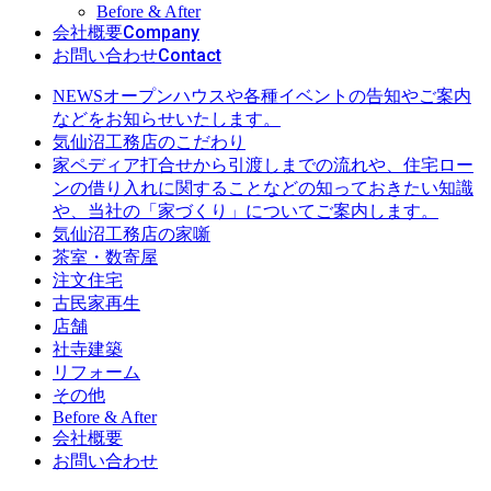
Before & After
Company
会社概要
Contact
お問い合わせ
オープンハウスや各種イベントの告知やご案内
NEWS
などをお知らせいたします。
気仙沼工務店のこだわり
打合せから引渡しまでの流れや、住宅ロー
家ペディア
ンの借り入れに関することなどの知っておきたい知識
や、当社の「家づくり」についてご案内します。
気仙沼工務店の家噺
茶室・数寄屋
注文住宅
古民家再生
店舗
社寺建築
リフォーム
その他
Before & After
会社概要
お問い合わせ